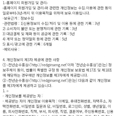
1.‹홈페이지 회원가입 및 관리›
‹홈페이지 회원가입 및 관리›와 관련한 개인정보는 수집.이용에 관한 동의
일로부터‹3년›까지 위 이용목적을 위하여 보유.이용됩니다.
-보유근거 : 정보수집
-관련법령 : 1)신용정보의 수집/처리 및 이용 등에 관한 기록 : 3년
2) 소비자의 불만 또는 분쟁처리에 관한 기록 : 3년
3) 대금결제 및 재화 등의 공급에 관한 기록 : 5년
4) 계약 또는 청약철회 등에 관한 기록 : 5년
5) 표시/광고에 관한 기록 : 6개월
-예외사유 :
4. 개인정보의 제3자 제공에 관한 사항
① ‹천년순수홍삼›('http://redginseng.net'이하 '천년순수홍삼')은(는) 정
보주체의 동의, 법률의 특별한 규정 등 개인정보 보호법 제17조 및 제18조
에 해당하는 경우에만 개인정보를 제3자에게 제공합니다.
② ‹천년순수홍삼›('http://redginseng.net')은(는) 다음과 같이 개인정보
를 제3자에게 제공하고 있습니다.
1. ‹›
- 개인정보를 제공받는 자 :
- 제공받는 자의 개인정보 이용목적 : 이메일, 휴대전화번호, 자택주소, 자
택전화번호, 비밀번호 질문과 답, 비밀번호, 로그인ID, 성별, 생년월일, 이
름, 회사전화번호, 직책, 부서, 회사명, 직업, 결혼여부, 주민등록번호, 신용