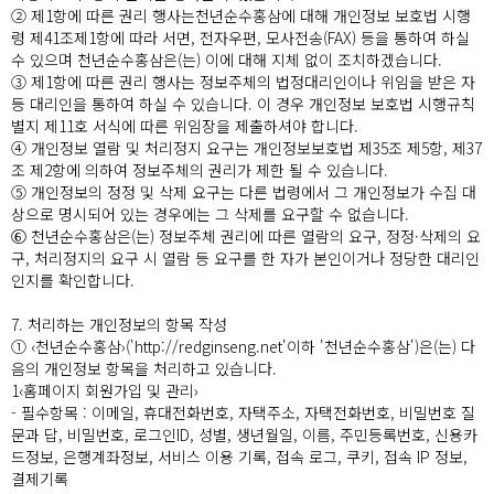
② 제1항에 따른 권리 행사는천년순수홍삼에 대해 개인정보 보호법 시행
령 제41조제1항에 따라 서면, 전자우편, 모사전송(FAX) 등을 통하여 하실
수 있으며 천년순수홍삼은(는) 이에 대해 지체 없이 조치하겠습니다.
③ 제1항에 따른 권리 행사는 정보주체의 법정대리인이나 위임을 받은 자
등 대리인을 통하여 하실 수 있습니다. 이 경우 개인정보 보호법 시행규칙
별지 제11호 서식에 따른 위임장을 제출하셔야 합니다.
④ 개인정보 열람 및 처리정지 요구는 개인정보보호법 제35조 제5항, 제37
조 제2항에 의하여 정보주체의 권리가 제한 될 수 있습니다.
⑤ 개인정보의 정정 및 삭제 요구는 다른 법령에서 그 개인정보가 수집 대
상으로 명시되어 있는 경우에는 그 삭제를 요구할 수 없습니다.
⑥ 천년순수홍삼은(는) 정보주체 권리에 따른 열람의 요구, 정정·삭제의 요
구, 처리정지의 요구 시 열람 등 요구를 한 자가 본인이거나 정당한 대리인
인지를 확인합니다.
7. 처리하는 개인정보의 항목 작성
① ‹천년순수홍삼›('http://redginseng.net'이하 '천년순수홍삼')은(는) 다
음의 개인정보 항목을 처리하고 있습니다.
1‹홈페이지 회원가입 및 관리›
- 필수항목 : 이메일, 휴대전화번호, 자택주소, 자택전화번호, 비밀번호 질
문과 답, 비밀번호, 로그인ID, 성별, 생년월일, 이름, 주민등록번호, 신용카
드정보, 은행계좌정보, 서비스 이용 기록, 접속 로그, 쿠키, 접속 IP 정보,
결제기록