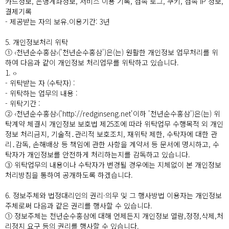
카드정보, 은행계좌정보, 서비스 이용 기록, 접속 로그, 쿠키, 접속 IP 정보,
결제기록
- 제공받는 자의 보유.이용기간: 3년
5. 개인정보처리 위탁
① ‹천년순수홍삼›('천년순수홍삼')은(는) 원활한 개인정보 업무처리를 위
하여 다음과 같이 개인정보 처리업무를 위탁하고 있습니다.
1. ‹›
- 위탁받는 자 (수탁자) :
- 위탁하는 업무의 내용 :
- 위탁기간 :
② ‹천년순수홍삼›('http://redginseng.net'이하 '천년순수홍삼')은(는) 위
탁계약 체결시 개인정보 보호법 제25조에 따라 위탁업무 수행목적 외 개인
정보 처리금지, 기술적․관리적 보호조치, 재위탁 제한, 수탁자에 대한 관
리․감독, 손해배상 등 책임에 관한 사항을 계약서 등 문서에 명시하고, 수
탁자가 개인정보를 안전하게 처리하는지를 감독하고 있습니다.
③ 위탁업무의 내용이나 수탁자가 변경될 경우에는 지체없이 본 개인정보
처리방침을 통하여 공개하도록 하겠습니다.
6. 정보주체와 법정대리인의 권리·의무 및 그 행사방법 이용자는 개인정보
주체로써 다음과 같은 권리를 행사할 수 있습니다.
① 정보주체는 천년순수홍삼에 대해 언제든지 개인정보 열람,정정,삭제,처
리정지 요구 등의 권리를 행사할 수 있습니다.