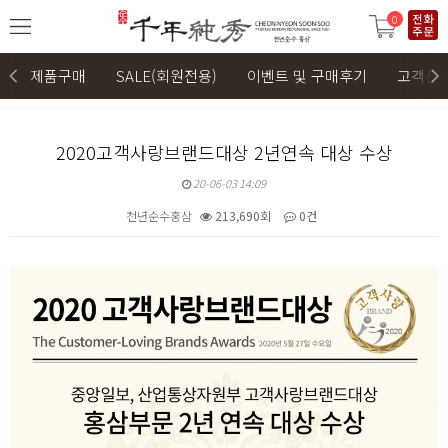
0
제품구매
SALE(회원전용)
이벤트 및 구매후기
고객센
2020고객사랑브랜드대상 2년연속 대상 수상
20-06-03 14:09
천년순수홍삼
213,690회
0건
본문